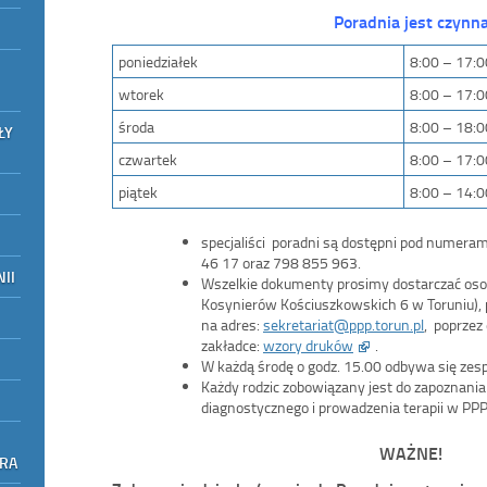
Poradnia
jest czynn
poniedziałek
8:00 – 17:0
wtorek
8:00 – 17:0
środa
8:00 – 18:0
ŁY
czwartek
8:00 – 17:0
piątek
8:00 – 14:0
specjaliści poradni są dostępni pod numeram
46 17 oraz 798 855 963.
II
Wszelkie dokumenty prosimy dostarczać osobiś
Kosynierów Kościuszkowskich 6 w Toruniu), 
na adres:
sekretariat@ppp.torun.pl
, poprzez
zakładce:
wzory druków
.
W każdą środę o godz. 15.00 odbywa się zesp
Każdy rodzic zobowiązany jest do zapoznani
diagnostycznego i prowadzenia terapii w PPP
WAŻNE!
ORA