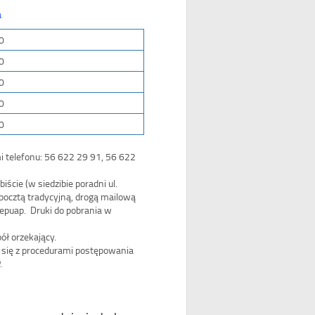
a
0
0
0
0
0
i telefonu: 56 622 29 91, 56 622
cie (w siedzibie poradni ul.
pocztą tradycyjną, drogą mailową
 epuap. Druki do pobrania w
ół orzekający.
a się z procedurami postępowania
.