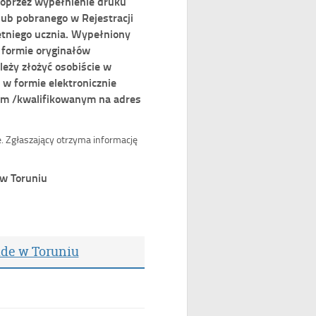
poprzez wypełnienie druku
lub pobranego w Rejestracji
etniego ucznia. Wypełniony
 formie oryginałów
leży złożyć osobiście w
 w formie elektronicznie
ym /kwalifikowanym na adres
. Zgłaszający otrzyma informację
 w Toruniu
ide w Toruniu