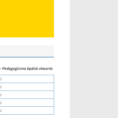
 – Pedagogiczna będzie otwarta
0
0
0
0
0