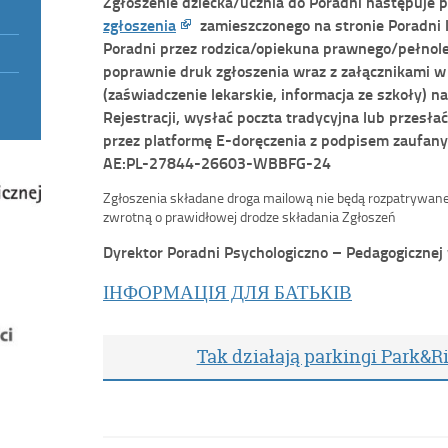
Zgłoszenie dziecka/ucznia do Poradni następuje 
zgłoszenia
zamieszczonego na stronie Poradni 
Poradni przez rodzica/opiekuna prawnego/pełnol
poprawnie druk zgłoszenia wraz z załącznikami w
(zaświadczenie lekarskie, informacja ze szkoły) na
Rejestracji, wysłać poczta tradycyjna lub przesłać
przez platformę E-doręczenia z podpisem zaufan
AE:PL-27844-26603-WBBFG-24
Zgłoszenia składane droga mailową nie będą rozpatrywane
zwrotną o prawidłowej drodze składania Zgłoszeń
Dyrektor Poradni Psychologiczno – Pedagogicznej
ІНФОРМАЦІЯ ДЛЯ БАТЬКІВ
Tak działają parkingi Park&R