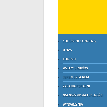
SOLIDARNI Z UKRAINĄ
O NAS
KONTAKT
WZORY DRUKÓW
TEREN DZIAŁANIA
ZADANIA PORADNI
OGŁOSZENIA/AKTUALNOŚCI
WYDARZENIA