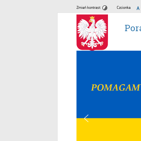
Zmień kontrast
Czcionka
Por